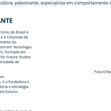
nsultora, palestrante, especialista em comportamento
ANTE
rismo do Brasil e
e é Colunista da
tamento do
stre em Tecnologia
lém, formada em
for Future Studies
ersidade de
Future Re
com
 é a fundadora e
ria e estratégia
ara futuros