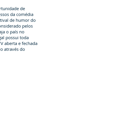
rtunidade de
cessos da comédia
stival de humor do
onsiderado pelos
ja o país no
gal possui toda
TV aberta e fechada
vo através do