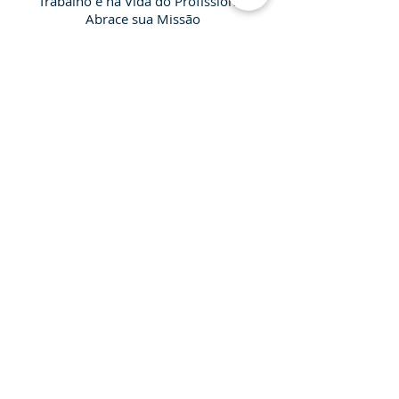
Trabalho e na Vida do Profissional
Abrace sua Missão
O Poder do Carisma – Encantamento,
Carisma e Confiança
Competência emocional e gestão de
pessoas – Transformando poder pessoal
em ação realizadora
Voando com as Águias - Os Novos
Horizontes da Liderança
A Gestão das Emoções – Fator de
Sucesso no Equilíbrio e na Qualidade de
Vida