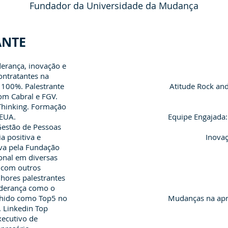
Fundador da Universidade da Mudança
ANTE
derança, inovação e
ontratantes na
100%. Palestrante
Atitude Rock and
om Cabral e FGV.
Thinking. Formação
/EUA.
Equipe Engajada
Gestão de Pessoas
a positiva e
Inova
va pela Fundação
onal em diversas
s com outros
hores palestrantes
Liderança como o
lhido como Top5 no
Mudanças na apr
. Linkedin Top
ecutivo de