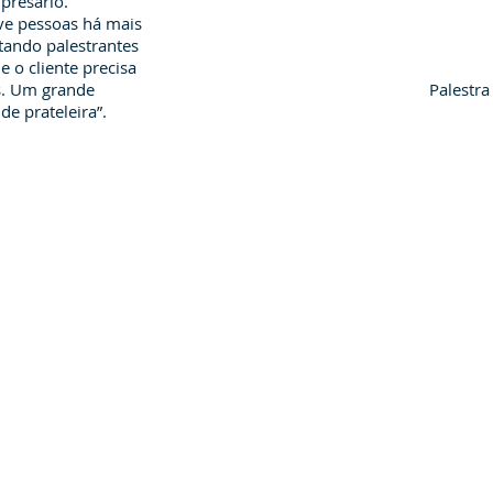
presário.
ve pessoas há mais
tando palestrantes
e o cliente precisa
os. Um grande
Palestra
de prateleira”.